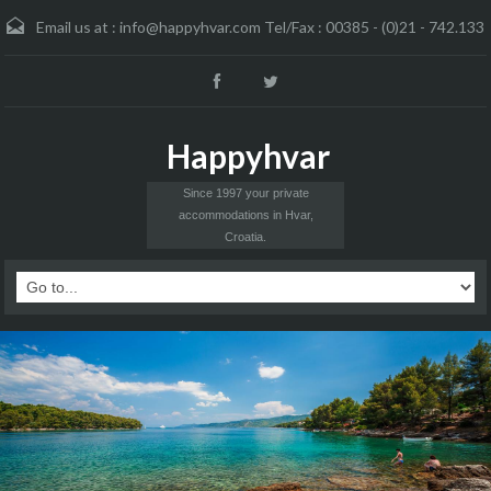
Email us at :
info@happyhvar.com Tel/Fax : 00385 - (0)21 - 742.133
Happyhvar
Since 1997 your private
accommodations in Hvar,
Croatia.