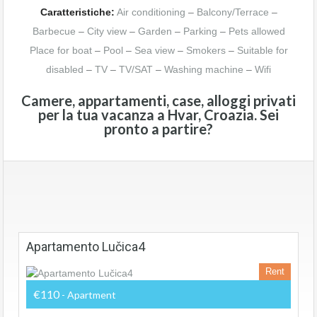
Caratteristiche:
Air conditioning
–
Balcony/Terrace
–
Barbecue
–
City view
–
Garden
–
Parking
–
Pets allowed
Place for boat
–
Pool
–
Sea view
–
Smokers
–
Suitable for
disabled
–
TV
–
TV/SAT
–
Washing machine
–
Wifi
Camere, appartamenti, case, alloggi privati
per la tua vacanza a Hvar, Croazia. Sei
pronto a partire?
Apartamento Lučica4
Rent
€110
- Apartment