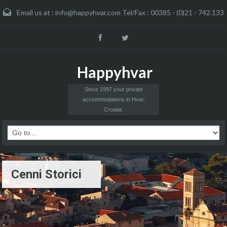
Email us at :
info@happyhvar.com Tel/Fax : 00385 - (0)21 - 742.133
Happyhvar
Since 1997 your private
accommodations in Hvar,
Croatia.
Cenni Storici