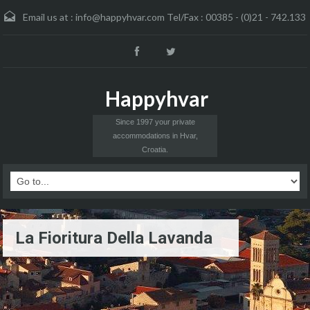
Email us at :
info@happyhvar.com Tel/Fax : 00385 - (0)21 - 742.133
Happyhvar
Since 1997 your private
accommodations in Hvar,
Croatia.
La Fioritura Della Lavanda