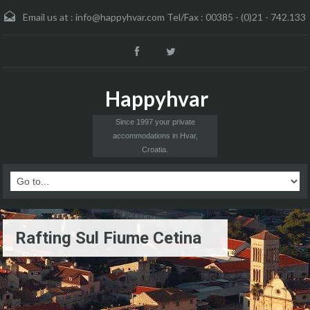
Email us at :
info@happyhvar.com Tel/Fax : 00385 - (0)21 - 742.133
Happyhvar
Since 1997 your private
accommodations in Hvar,
Croatia.
Rafting Sul Fiume Cetina