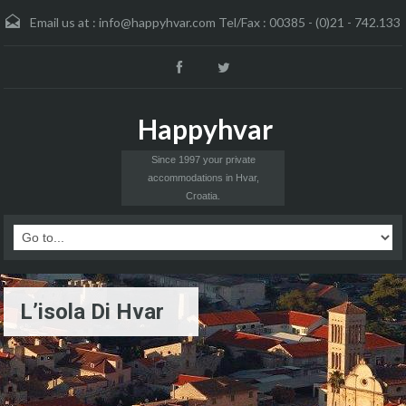
Email us at :
info@happyhvar.com Tel/Fax : 00385 - (0)21 - 742.133
Happyhvar
Since 1997 your private
accommodations in Hvar,
Croatia.
L’isola Di Hvar