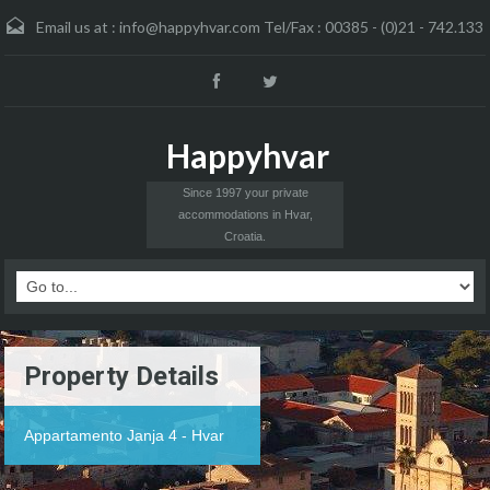
Email us at :
info@happyhvar.com Tel/Fax : 00385 - (0)21 - 742.133
Happyhvar
Since 1997 your private
accommodations in Hvar,
Croatia.
Property Details
Appartamento Janja 4 - Hvar